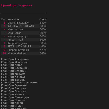
Гран-При Бахрейна
Поз.
Участник
Очки
1
Сергей Кардащук
6800
2
АЛЕКСАНДР ЧАПАЛА
6000
-
Максим Шох
6000
-
Vera Cazac
6000
-
Игорь Кардащук
6000
-
Adrian Finică
6000
7
Андрей Гладких
5000
8
PETRU PANAGHIU
4800
9
Андрей Литвинов
4200
10
Mher Arshakyan
3600
Гран-При Австралии
Гран-При Малайзии
Гран-При Китая
Гран-При Бахрейна
Гран-При Испании
Гран-При Монако
Гран-При Канады
Гран-При Европы
Гран-При Великобритании
Гран-При Германии
Гран-При Венгрии
Гран-При Бельгии
Гран-При Италии
Гран-При Сингапура
Гран-При Японии
Гран-При Кореи
Гран-При Индии
Гран-При Абу-Даби